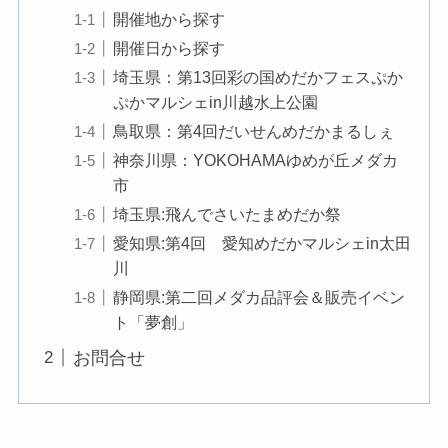
開催地から探す
開催日から探す
埼玉県：第13回彩の国めだかフェスぷか
ぷかマルシェin川越水上公園
鳥取県：第4回だいせんめだかまるしぇ
神奈川県：YOKOHAMAゆめが丘メダカ
市
埼玉県:飛んでさいたまめだか祭
愛知県:第4回 愛知めだかマルシェin太田
川
静岡県:第二回メダカ品評会＆販売イベン
ト「夢創」
お問合せ