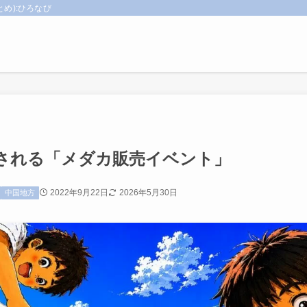
め):ひろなび
される「メダカ販売イベント」
2022年9月22日
2026年5月30日
中国地方