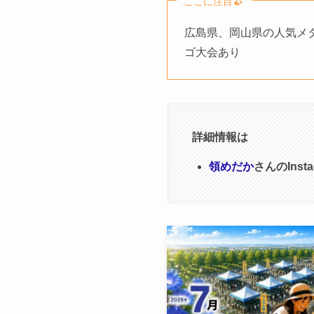
ここに注目
広島県、岡山県の人気メ
ゴ大会あり
詳細情報は
領めだか
さんのInst