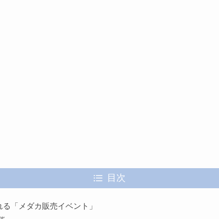
目次
れる「メダカ販売イベント」