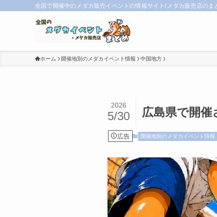
全国で開催中のメダカ販売イベントの情報サイト(メダカ販売店のまと
ホーム
開催地別のメダカイベント情報
中国地方
2026
広島県で開催
5/30
広告
開催地別のメダカイベント情報