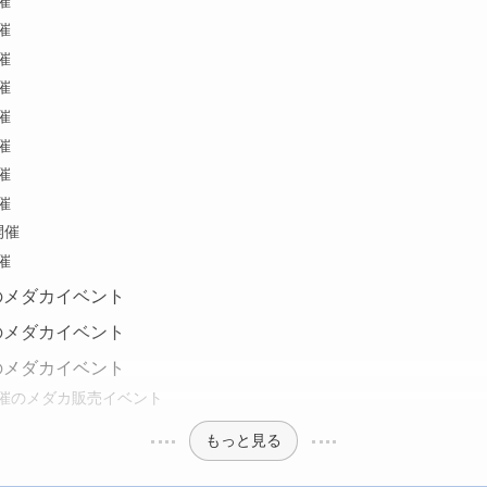
催
催
催
催
催
催
催
催
開催
催
催のメダカイベント
催のメダカイベント
催のメダカイベント
月開催のメダカ販売イベント
もっと見る