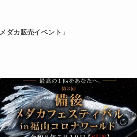
メダカ販売イベント」