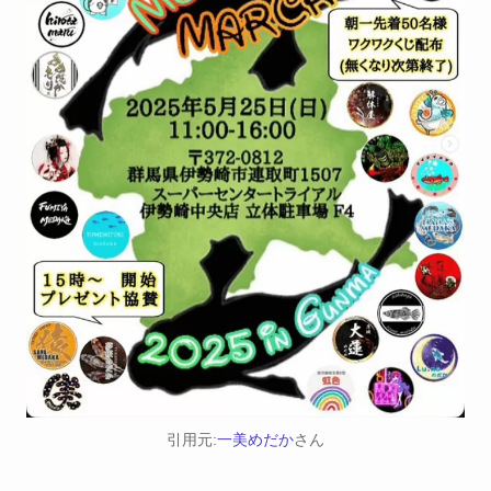
引用元:
一美めだか
さん