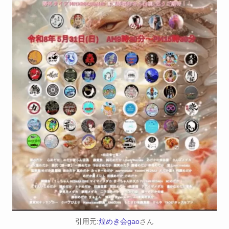
引用元:
煌めき会gao
さん