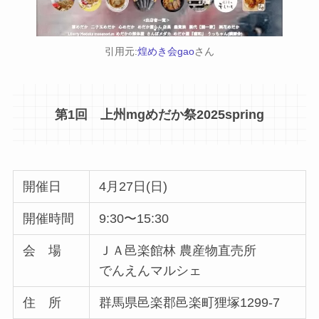
引用元:
煌めき会gao
さん
第1回 上州mgめだか祭2025spring
開催日
4月27日(日)
開催時間
9:30〜15:30
会 場
ＪＡ邑楽館林 農産物直売所
でんえんマルシェ
住 所
群馬県邑楽郡邑楽町狸塚1299-7