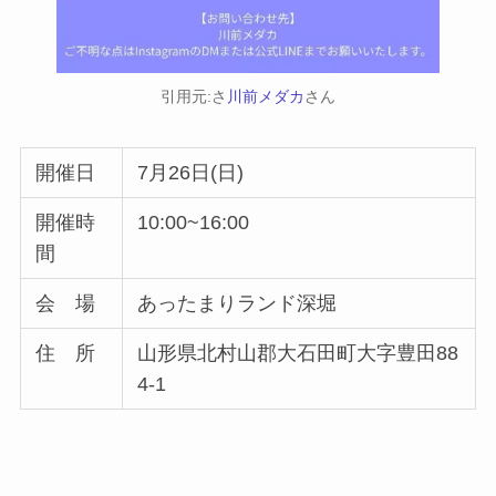
引用元:さ
川前メダカ
さん
開催日
7月26日(日)
開催時
10:00~16:00
間
会 場
あったまりランド深堀
住 所
山形県北村山郡大石田町大字豊田88
4-1