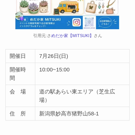
引用元:さ
めだか家【MITSUKI】
さん
開催日
7月26日(日)
開催時
10:00~15:00
間
会 場
道の駅あらい東エリア（芝生広
場）
住 所
新潟県妙高市猪野山58-1