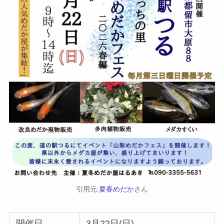
引用元:
夏春めだか
さん
開催日
3月22日(日)