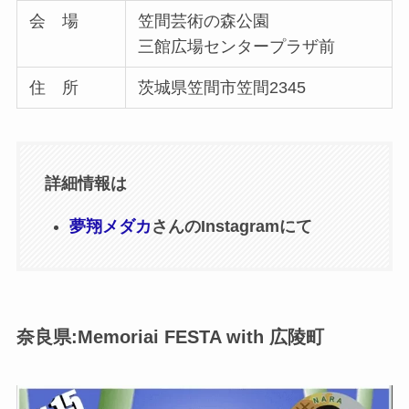
会 場
笠間芸術の森公園
三館広場センタープラザ前
住 所
茨城県笠間市笠間2345
詳細情報は
夢翔メダカ
さんのInstagramにて
奈良県:Memoriai FESTA with 広陵町