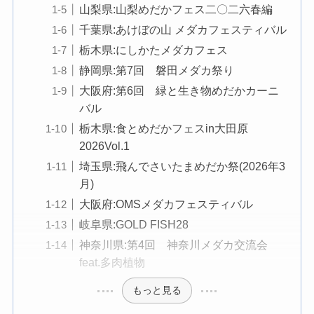
山梨県:山梨めだかフェス二〇二六春編
千葉県:あけぼの山 メダカフェスティバル
栃木県:にしかたメダカフェス
静岡県:第7回 磐田メダカ祭り
大阪府:第6回 緑と生き物めだかカーニ
バル
栃木県:食とめだかフェスin大田原
2026Vol.1
埼玉県:飛んでさいたまめだか祭(2026年3
月)
大阪府:OMSメダカフェスティバル
岐阜県:GOLD FISH28
神奈川県:第4回 神奈川メダカ交流会
feat.多肉植物
もっと見る