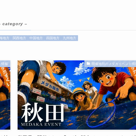
– category –
海地方
関西地方
中国地方
四国地方
九州地方
ト情報
開催地別のメダカイベント情