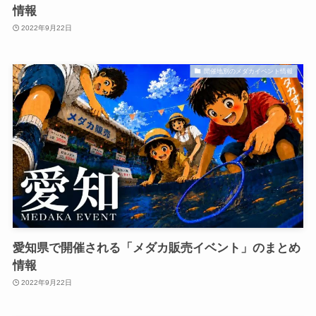
情報
2022年9月22日
開催地別のメダカイベント情報
愛知県で開催される「メダカ販売イベント」のまとめ
情報
2022年9月22日