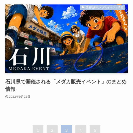
開催地別のメダカイベント情報
石川県で開催される「メダカ販売イベント」のまとめ
情報
2022年9月22日
1
2
3
4
5