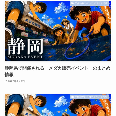
開催地別のメダカイベント情報
静岡県で開催される「メダカ販売イベント」のまとめ
情報
2022年9月22日
開催地別のメダカイベント情報