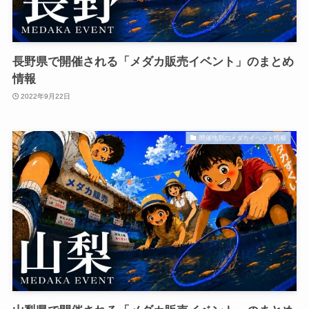
長野県で開催される「メダカ販売イベント」のまとめ
情報
2022年9月22日
開催地別のメダカイベント情報