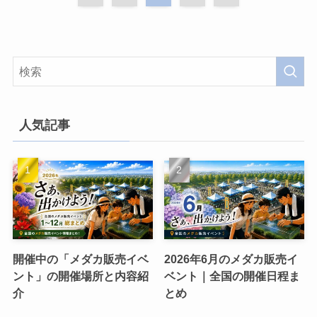
人気記事
開催中の「メダカ販売イベ
2026年6月のメダカ販売イ
ント」の開催場所と内容紹
ベント｜全国の開催日程ま
介
とめ