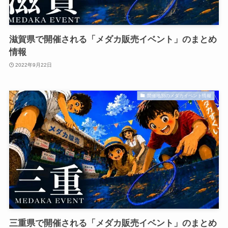
滋賀県で開催される「メダカ販売イベント」のまとめ
情報
2022年9月22日
開催地別のメダカイベント情報
三重県で開催される「メダカ販売イベント」のまとめ