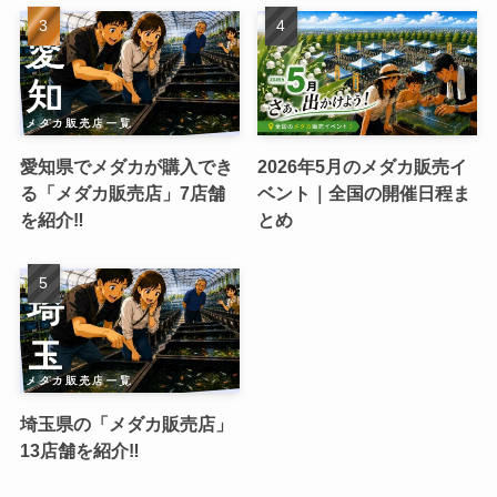
愛知県でメダカが購入でき
2026年5月のメダカ販売イ
る「メダカ販売店」7店舗
ベント｜全国の開催日程ま
を紹介‼
とめ
埼玉県の「メダカ販売店」
13店舗を紹介‼