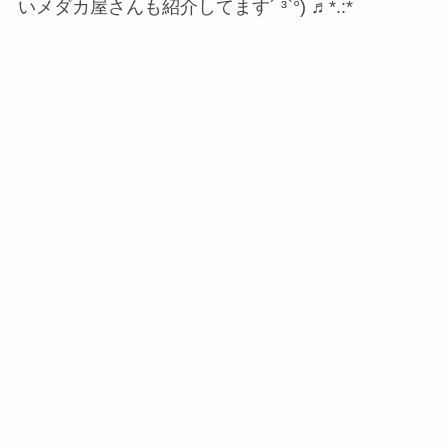
いメダカ屋さんも紹介してます´ ³`°) ♬︎*.:*