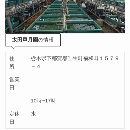
太田皐月園
の情報
住
栃木県下都賀郡壬生町福和田１５７９
所
－４
営業
日
10時~17時
定休
水
日