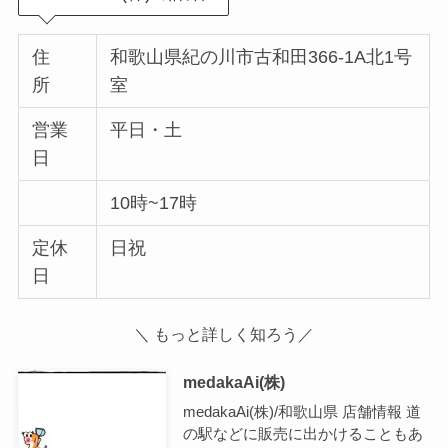
住
和歌山県紀の川市古和田366-1A北1号
所
室
営業
平日・土
日
10時~17時
定休
日祝
日
＼ もっと詳しく知ろう／
medakaAi(株)
medakaAi(株)/和歌山県 店舗情報 道
の駅などに販売に出かけることもあ