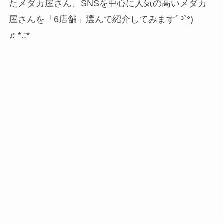
たメダカ屋さん、SNSを中心に人気の高いメダカ
屋さんを「6店舗」選んで紹介してみます´ ³`°)
♬︎*.:*